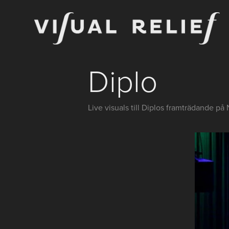
Diplo
Live visuals till Diplos framträdande på