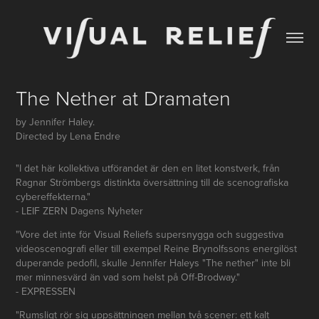
The Nether at Dramaten
by Jennifer Haley.
"I det här kollektiva utförandet är den en litet konstverk, från
Ragnar Strömbergs distinkta översättning till de scenografiska
cybereffekterna."
- LEIF ZERN Dagens Nyheter
"Vore det inte för Visual Reliefs supersnygga och suggestiva
videoscenografi eller till exempel Reine Brynolfssons energilöst
duperande pedofil, skulle Jennifer Haleys "The nether" inte bli
mer minnesvärd än vad som helst på Off-Brodway."
- EXPRESSEN
"Rumsligt rör sig uppsättningen mellan två scener: ett kalt